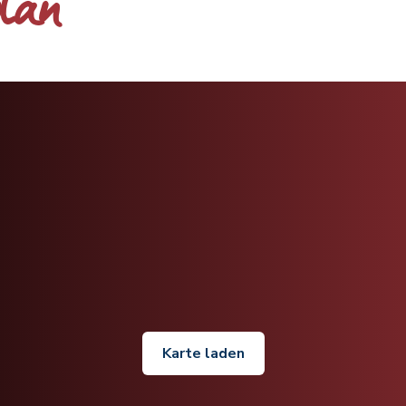
plan
Karte laden