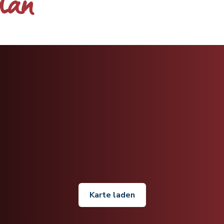
plan
Karte laden