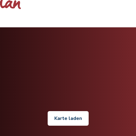
plan
Karte laden