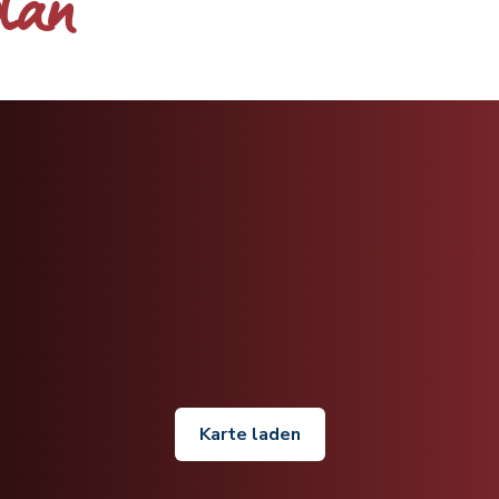
plan
Karte laden