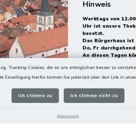
Hinweis
Werktags von 12.00
Uhr ist unsere Thek
besetzt.
Das Bürgerhaus ist 
Do, Fr durchgehend
An diesen Tagen kö
natürlich auch in de
og. Tracking-Cookies, die es uns ermöglichen besser zu versteh
Mittagszeit kommen
umsehen und
te Einwilligung hierfür können Sie jederzeit über den Link in uns
Informationsmateri
mitnehmen.
Ich stimme zu
Ich stimme nicht zu
Impressum