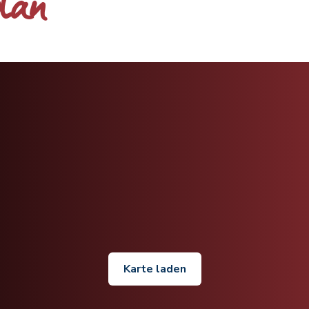
plan
Karte laden