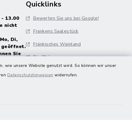
Quicklinks
 - 13.00
Bewerten Sie uns bei Google!
e nicht
Frankens Saalestück
Mo, Di,
Fränkisches Weinland
 geöffnet.
nnen Sie
Die Rhön
r
en, wie unsere Website genutzt wird. So können wir unser
, sich
Genussorte Bayern
eren
Datenschutzhinweisen
widerrufen.
al
Veranstaltungskalender
Hammelburg