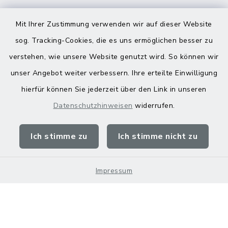
Mit Ihrer Zustimmung verwenden wir auf dieser Website
sog. Tracking-Cookies, die es uns ermöglichen besser zu
verstehen, wie unsere Website genutzt wird. So können wir
Kontakt
unser Angebot weiter verbessern. Ihre erteilte Einwilligung
hierfür können Sie jederzeit über den Link in unseren
Barrierefreiheit
Datenschutzhinweisen
widerrufen.
Datenschutz
Ich stimme zu
Ich stimme nicht zu
Impressum
Sitemap
Impressum
Cookie-Einstellungen