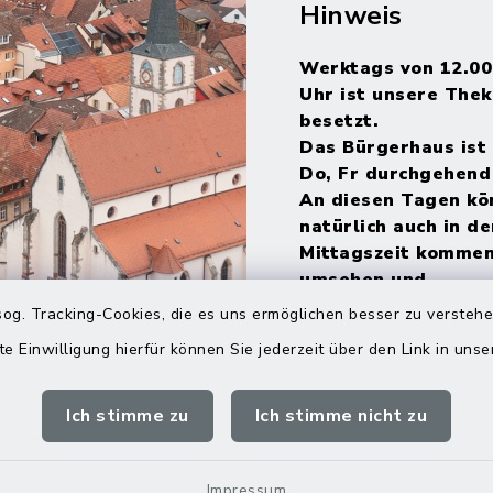
Hinweis
Werktags von 12.00
Uhr ist unsere Thek
besetzt.
Das Bürgerhaus ist 
Do, Fr durchgehend
An diesen Tagen kö
natürlich auch in de
Mittagszeit kommen
umsehen und
Informationsmateri
og. Tracking-Cookies, die es uns ermöglichen besser zu versteh
mitnehmen.
te Einwilligung hierfür können Sie jederzeit über den Link in uns
Ich stimme zu
Ich stimme nicht zu
Impressum