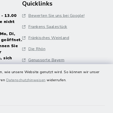
Quicklinks
 - 13.00
Bewerten Sie uns bei Google!
e nicht
Frankens Saalestück
Mo, Di,
Fränkisches Weinland
 geöffnet.
nnen Sie
Die Rhön
r
, sich
Genussorte Bayern
al
Veranstaltungskalender
en, wie unsere Website genutzt wird. So können wir unser
Hammelburg
eren
Datenschutzhinweisen
widerrufen.