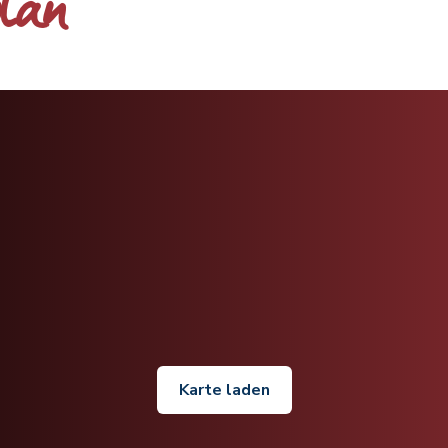
plan
Karte laden