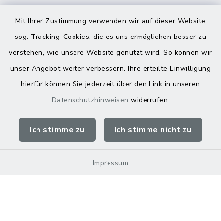
Mit Ihrer Zustimmung verwenden wir auf dieser Website
sog. Tracking-Cookies, die es uns ermöglichen besser zu
verstehen, wie unsere Website genutzt wird. So können wir
Kontakt
unser Angebot weiter verbessern. Ihre erteilte Einwilligung
hierfür können Sie jederzeit über den Link in unseren
Barrierefreiheit
Datenschutzhinweisen
widerrufen.
Datenschutz
Ich stimme zu
Ich stimme nicht zu
Impressum
Sitemap
Impressum
Cookie-Einstellungen