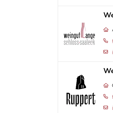
We
We