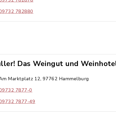
09732 782878
09732 782880
ller! Das Weingut und Weinhote
Am Marktplatz 12, 97762 Hammelburg
09732 7877-0
09732 7877-49