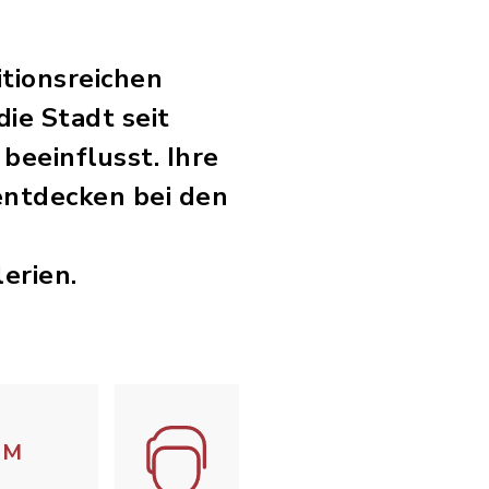
tionsreichen
ie Stadt seit
eeinflusst. Ihre
entdecken bei den
erien.
M