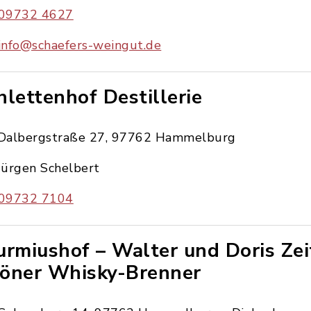
09732 4627
info@schaefers-weingut.de
hlettenhof Destillerie
Dalbergstraße 27, 97762 Hammelburg
Jürgen Schelbert
09732 7104
urmiushof – Walter und Doris Zeit
öner Whisky-Brenner