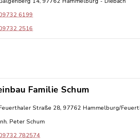
Galgenberg 14, 97762 Hammelburg - Diebach
09732 6199
09732 2516
inbau Familie Schum
Feuerthaler Straße 28, 97762 Hammelburg/Feuert
Inh. Peter Schum
09732 782574