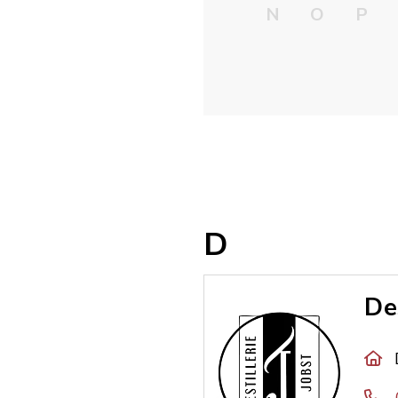
N
O
P
D
De