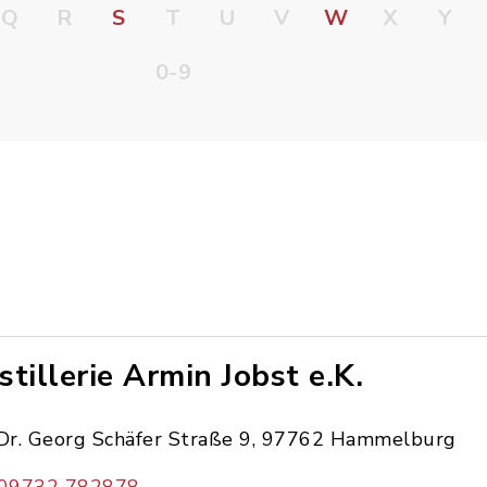
Q
R
S
T
U
V
W
X
Y
0-9
stillerie Armin Jobst e.K.
Dr. Georg Schäfer Straße 9, 97762 Hammelburg