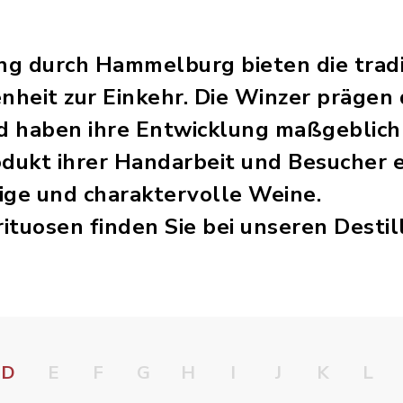
g durch Hammelburg bieten die tradi
heit zur Einkehr. Die Winzer prägen d
 haben ihre Entwicklung maßgeblich b
odukt ihrer Handarbeit und Besucher 
ige und charaktervolle Weine.
tuosen finden Sie bei unseren Destill
D
E
F
G
H
I
J
K
L