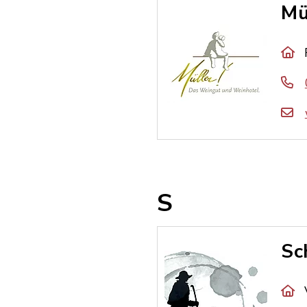
Mü
S
Sc