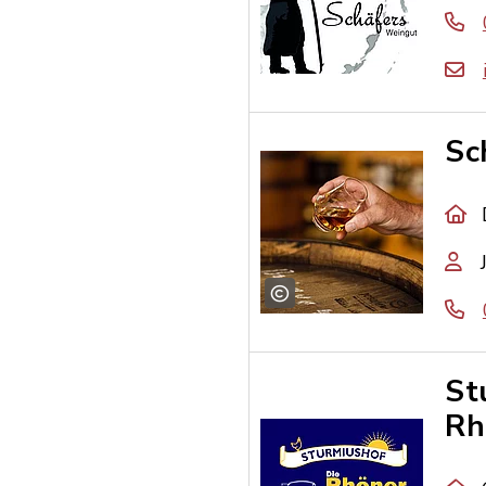
Sc
St
Rh