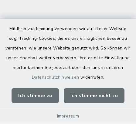
Mit Ihrer Zustimmung verwenden wir auf dieser Website
sog. Tracking-Cookies, die es uns ermöglichen besser zu
Kontakt
verstehen, wie unsere Website genutzt wird. So können wir
Barrierefreiheit
unser Angebot weiter verbessern. Ihre erteilte Einwilligung
hierfür können Sie jederzeit über den Link in unseren
Datenschutz
Datenschutzhinweisen
widerrufen.
Impressum
Ich stimme zu
Ich stimme nicht zu
Sitemap
Impressum
Cookie-Einstellungen