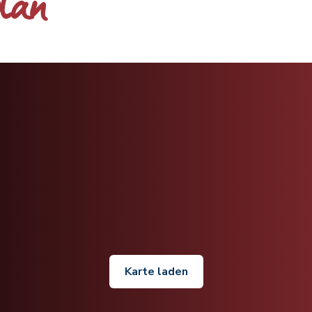
plan
Karte laden