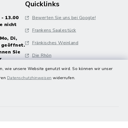
Quicklinks
 - 13.00
Bewerten Sie uns bei Google!
e nicht
Frankens Saalestück
Mo, Di,
Fränkisches Weinland
 geöffnet.
nnen Sie
Die Rhön
r
, sich
Genussorte Bayern
en, wie unsere Website genutzt wird. So können wir unser
eren
Datenschutzhinweisen
widerrufen.
al
Veranstaltungskalender
Hammelburg