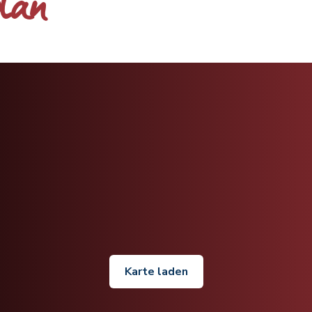
plan
Karte laden