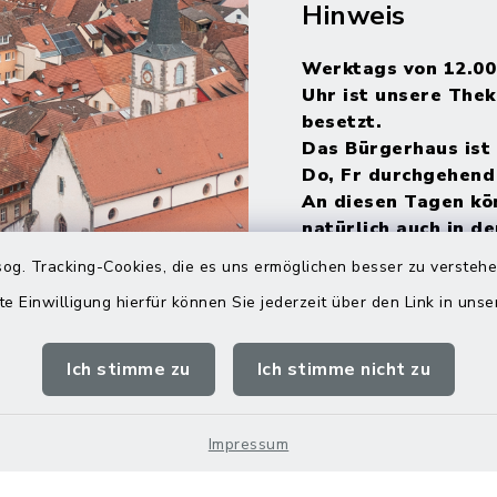
Hinweis
Werktags von 12.00
Uhr ist unsere Thek
besetzt.
Das Bürgerhaus ist 
Do, Fr durchgehend
An diesen Tagen kö
natürlich auch in de
Mittagszeit kommen
og. Tracking-Cookies, die es uns ermöglichen besser zu versteh
umsehen und
te Einwilligung hierfür können Sie jederzeit über den Link in uns
Informationsmateri
mitnehmen.
Ich stimme zu
Ich stimme nicht zu
Impressum