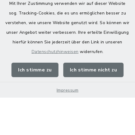
Mit Ihrer Zustimmung verwenden wir auf dieser Website
sog. Tracking-Cookies, die es uns ermöglichen besser zu
verstehen, wie unsere Website genutzt wird. So können wir
Kontakt
unser Angebot weiter verbessern. Ihre erteilte Einwilligung
hierfür können Sie jederzeit über den Link in unseren
Barrierefreiheit
Datenschutzhinweisen
widerrufen.
Datenschutz
Ich stimme zu
Ich stimme nicht zu
Impressum
Sitemap
Impressum
Cookie-Einstellungen