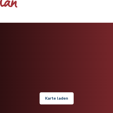
plan
Karte laden