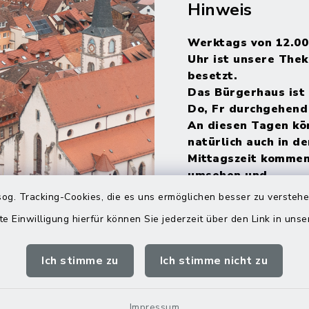
Hinweis
Werktags von 12.00
Uhr ist unsere Thek
besetzt.
Das Bürgerhaus ist 
Do, Fr durchgehend
An diesen Tagen kö
natürlich auch in de
Mittagszeit kommen
umsehen und
Informationsmateri
og. Tracking-Cookies, die es uns ermöglichen besser zu versteh
mitnehmen.
te Einwilligung hierfür können Sie jederzeit über den Link in uns
Ich stimme zu
Ich stimme nicht zu
Impressum