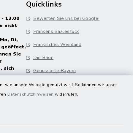
Quicklinks
 - 13.00
Bewerten Sie uns bei Google!
e nicht
Frankens Saalestück
Mo, Di,
Fränkisches Weinland
 geöffnet.
nnen Sie
Die Rhön
r
, sich
Genussorte Bayern
al
Veranstaltungskalender
en, wie unsere Website genutzt wird. So können wir unser
Hammelburg
eren
Datenschutzhinweisen
widerrufen.