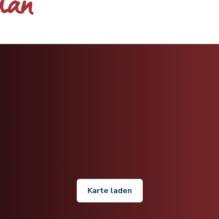
plan
Karte laden