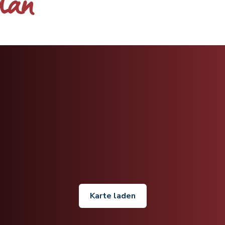
plan
Karte laden