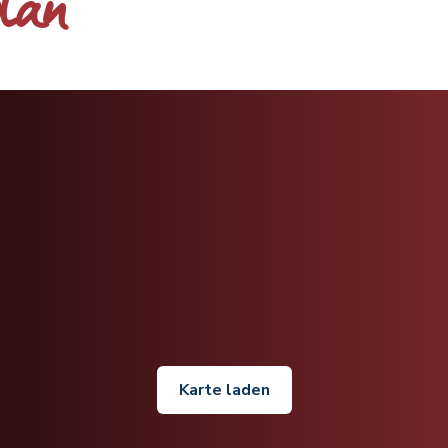
plan
Karte laden